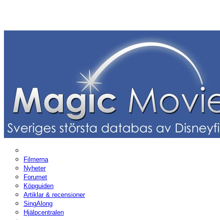
Filmerna
Nyheter
Forumet
Köpguiden
Artiklar & recensioner
SingAlong
Hjälpcentralen