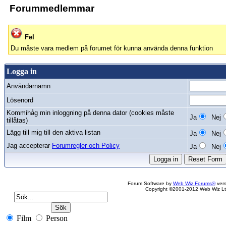
Forummedlemmar
Fel
Du måste vara medlem på forumet för kunna använda denna funktion
Logga in
Användarnamn
Lösenord
Kommihåg min inloggning på denna dator (cookies måste
Ja
Nej
tillåtas)
Lägg till mig till den aktiva listan
Ja
Nej
Jag accepterar
Forumregler och Policy
Ja
Nej
Forum Software by
Web Wiz Forums®
vers
Copyright ©2001-2012 Web Wiz Lt
Film
Person