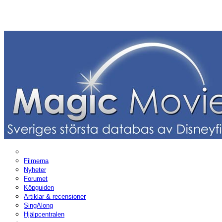
Filmerna
Nyheter
Forumet
Köpguiden
Artiklar & recensioner
SingAlong
Hjälpcentralen