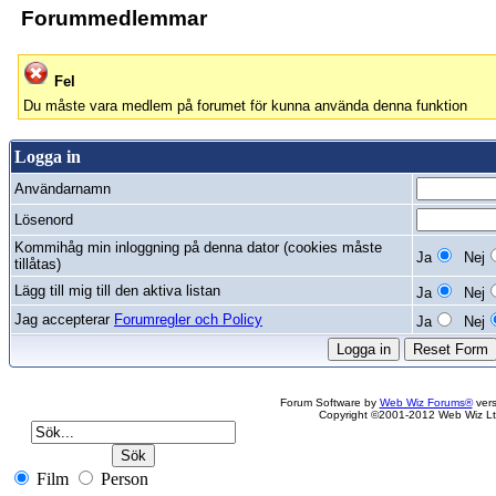
Forummedlemmar
Fel
Du måste vara medlem på forumet för kunna använda denna funktion
Logga in
Användarnamn
Lösenord
Kommihåg min inloggning på denna dator (cookies måste
Ja
Nej
tillåtas)
Lägg till mig till den aktiva listan
Ja
Nej
Jag accepterar
Forumregler och Policy
Ja
Nej
Forum Software by
Web Wiz Forums®
vers
Copyright ©2001-2012 Web Wiz Lt
Film
Person