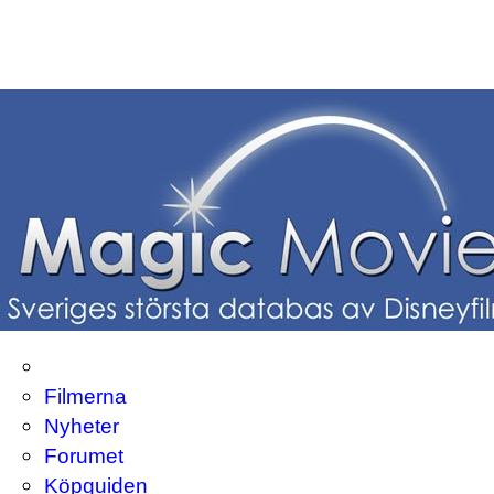
Filmerna
Nyheter
Forumet
Köpguiden