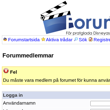
Forumstartsida
Aktiva trådar
Sök
Registr
Forummedlemmar
Fel
Du måste vara medlem på forumet för kunna anvä
Logga in
Användarnamn