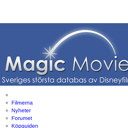
Filmerna
Nyheter
Forumet
Köpguiden