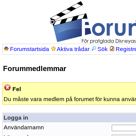
Forumstartsida
Aktiva trådar
Sök
Registr
Forummedlemmar
Fel
Du måste vara medlem på forumet för kunna anvä
Logga in
Användarnamn