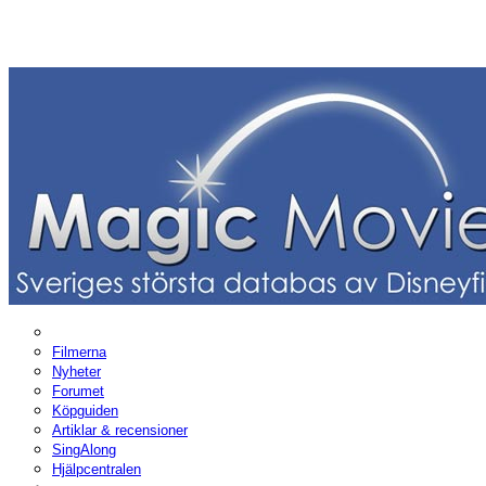
Filmerna
Nyheter
Forumet
Köpguiden
Artiklar & recensioner
SingAlong
Hjälpcentralen