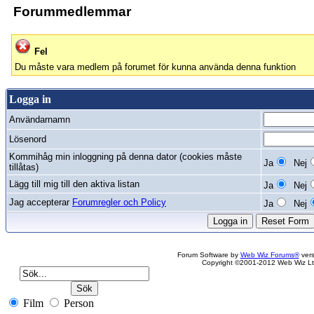
Forummedlemmar
Fel
Du måste vara medlem på forumet för kunna använda denna funktion
Logga in
Användarnamn
Lösenord
Kommihåg min inloggning på denna dator (cookies måste
Ja
Nej
tillåtas)
Lägg till mig till den aktiva listan
Ja
Nej
Jag accepterar
Forumregler och Policy
Ja
Nej
Forum Software by
Web Wiz Forums®
vers
Copyright ©2001-2012 Web Wiz Lt
Film
Person