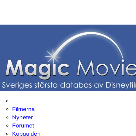
Filmerna
Nyheter
Forumet
Köpguiden