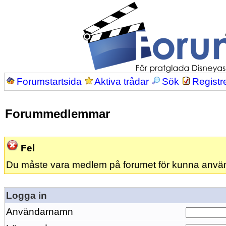
Forumstartsida
Aktiva trådar
Sök
Registr
Forummedlemmar
Fel
Du måste vara medlem på forumet för kunna anvä
Logga in
Användarnamn