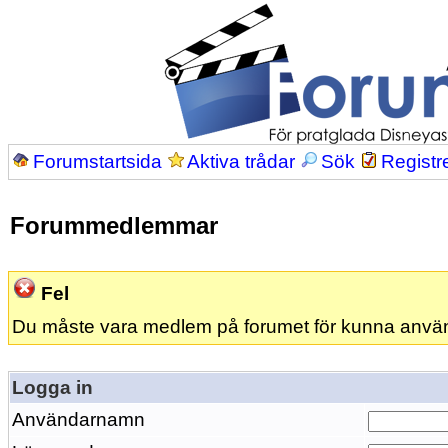
Forumstartsida
Aktiva trådar
Sök
Registr
Forummedlemmar
Fel
Du måste vara medlem på forumet för kunna anvä
Logga in
Användarnamn