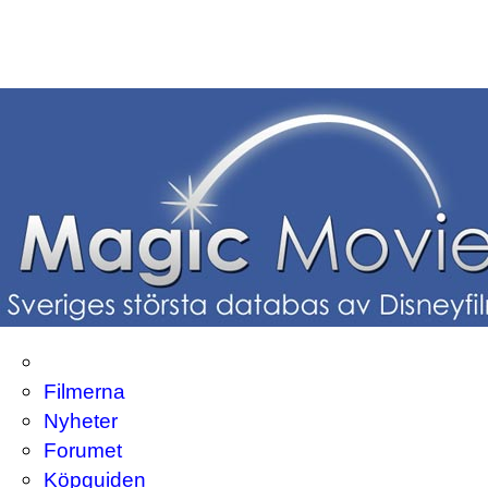
Filmerna
Nyheter
Forumet
Köpguiden