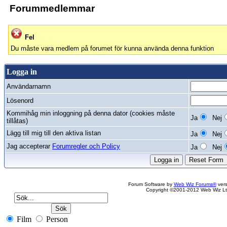
Forummedlemmar
Fel
Du måste vara medlem på forumet för kunna använda denna funktion
Logga in
Användarnamn
Lösenord
Kommihåg min inloggning på denna dator (cookies måste
Ja
Nej
tillåtas)
Lägg till mig till den aktiva listan
Ja
Nej
Jag accepterar
Forumregler och Policy
Ja
Nej
Forum Software by
Web Wiz Forums®
vers
Copyright ©2001-2012 Web Wiz Lt
Film
Person