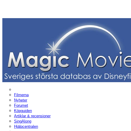
Filmerna
Nyheter
Forumet
Köpguiden
Artiklar & recensioner
SingAlong
Hjälpcentralen