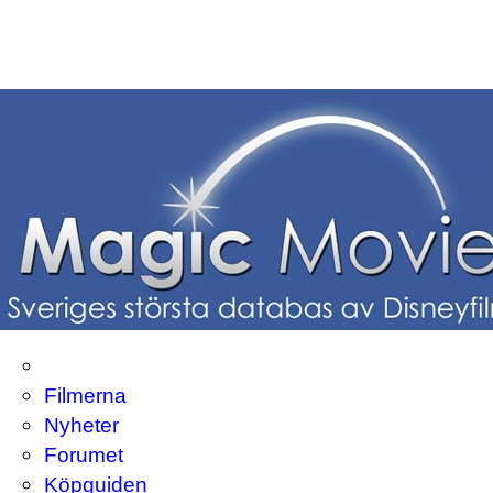
Filmerna
Nyheter
Forumet
Köpguiden