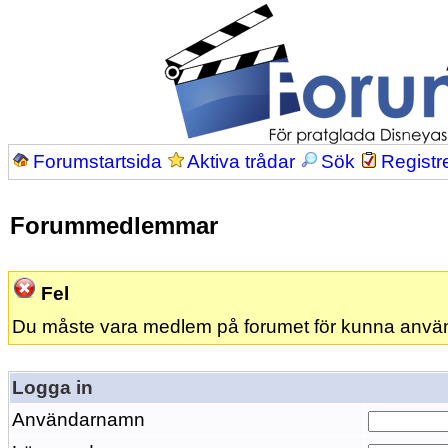
Forumstartsida
Aktiva trådar
Sök
Registr
Forummedlemmar
Fel
Du måste vara medlem på forumet för kunna anvä
Logga in
Användarnamn