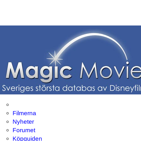
Filmerna
Nyheter
Forumet
Köpguiden