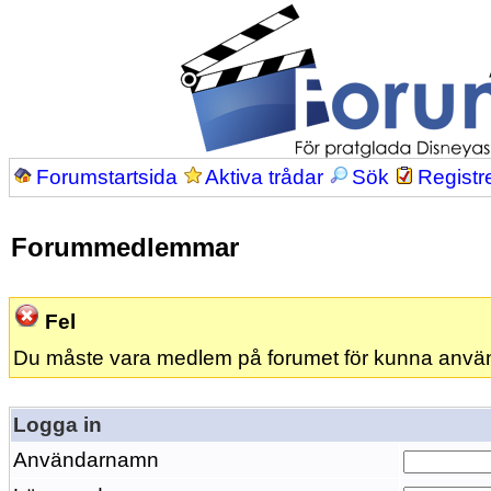
Forumstartsida
Aktiva trådar
Sök
Registr
Forummedlemmar
Fel
Du måste vara medlem på forumet för kunna anvä
Logga in
Användarnamn