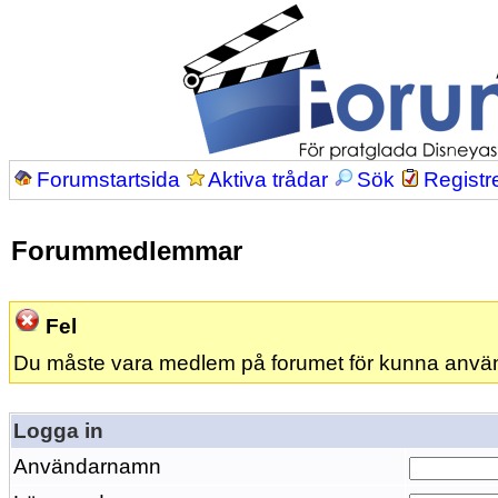
Forumstartsida
Aktiva trådar
Sök
Registr
Forummedlemmar
Fel
Du måste vara medlem på forumet för kunna anvä
Logga in
Användarnamn