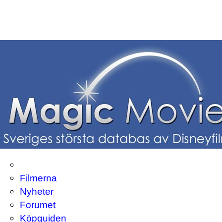
Filmerna
Nyheter
Forumet
Köpguiden