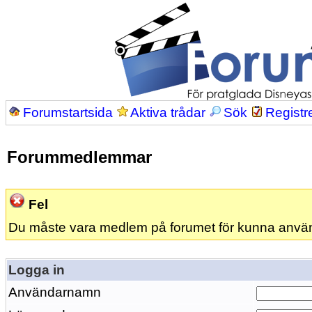
Forumstartsida
Aktiva trådar
Sök
Registr
Forummedlemmar
Fel
Du måste vara medlem på forumet för kunna anvä
Logga in
Användarnamn