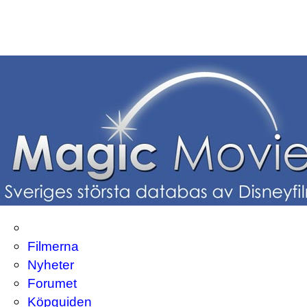
Filmerna
Nyheter
Forumet
Köpguiden