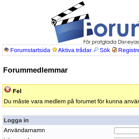
Forumstartsida
Aktiva trådar
Sök
Registr
Forummedlemmar
Fel
Du måste vara medlem på forumet för kunna anvä
Logga in
Användarnamn