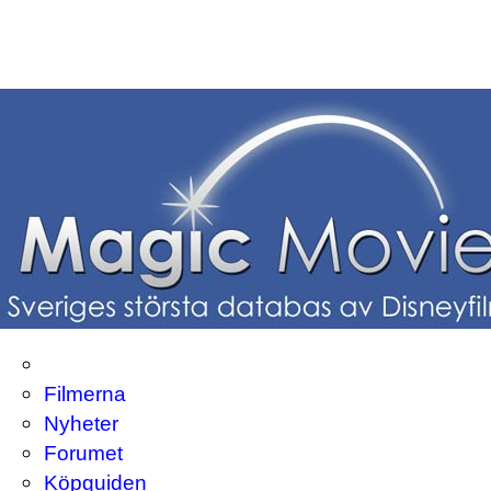
Filmerna
Nyheter
Forumet
Köpguiden