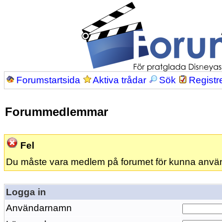
Forumstartsida
Aktiva trådar
Sök
Registr
Forummedlemmar
Fel
Du måste vara medlem på forumet för kunna anvä
Logga in
Användarnamn