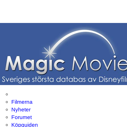
Filmerna
Nyheter
Forumet
Köpguiden