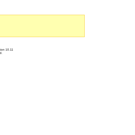
ion 10.11
d.