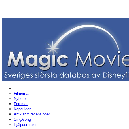
Filmerna
Nyheter
Forumet
Köpguiden
Artiklar & recensioner
SingAlong
Hjälpcentralen