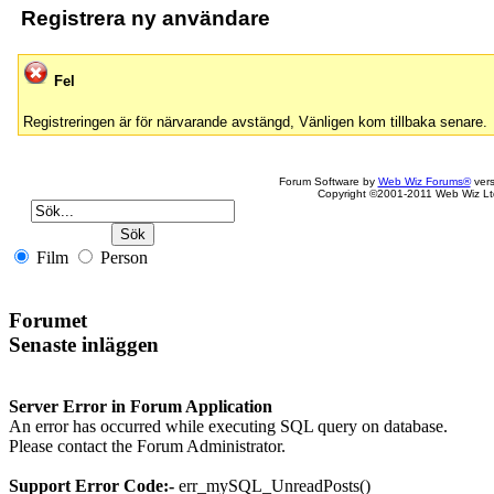
Registrera ny användare
Fel
Registreringen är för närvarande avstängd, Vänligen kom tillbaka senare.
Forum Software by
Web Wiz Forums®
vers
Copyright ©2001-2011 Web Wiz Lt
Film
Person
Forumet
Senaste inläggen
Server Error in Forum Application
An error has occurred while executing SQL query on database.
Please contact the Forum Administrator.
Support Error Code:-
err_mySQL_UnreadPosts()