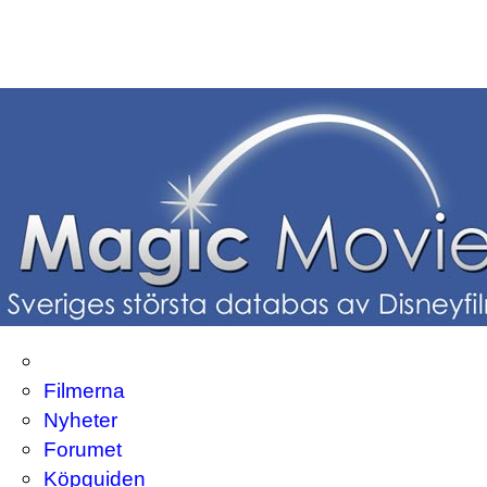
Filmerna
Nyheter
Forumet
Köpguiden