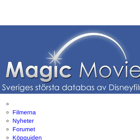
Filmerna
Nyheter
Forumet
Köpguiden