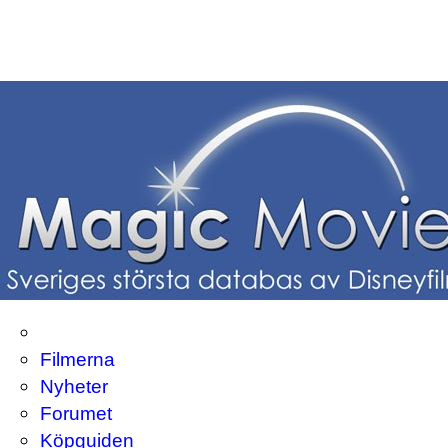
Filmerna
Nyheter
Forumet
Köpguiden