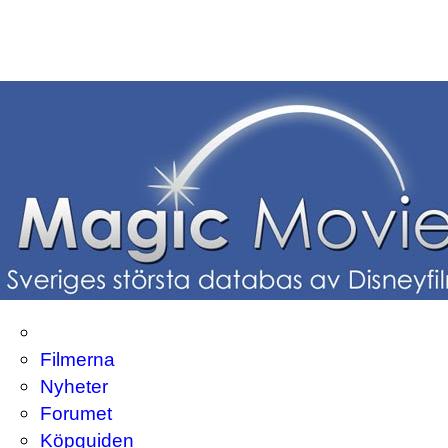
Filmerna
Nyheter
Forumet
Köpguiden