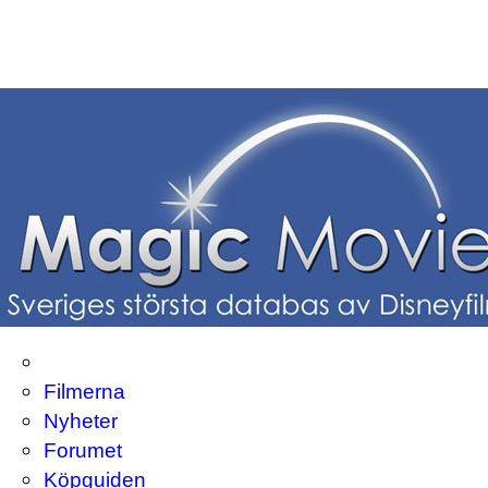
Filmerna
Nyheter
Forumet
Köpguiden