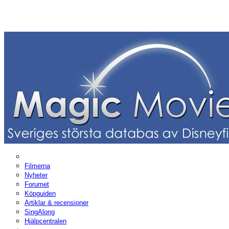
Filmerna
Nyheter
Forumet
Köpguiden
Artiklar & recensioner
SingAlong
Hjälpcentralen