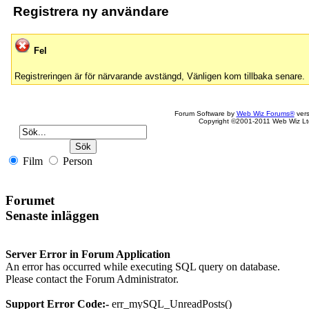
Registrera ny användare
Fel
Registreringen är för närvarande avstängd, Vänligen kom tillbaka senare.
Forum Software by
Web Wiz Forums®
vers
Copyright ©2001-2011 Web Wiz Lt
Film
Person
Forumet
Senaste inläggen
Server Error in Forum Application
An error has occurred while executing SQL query on database.
Please contact the Forum Administrator.
Support Error Code:-
err_mySQL_UnreadPosts()