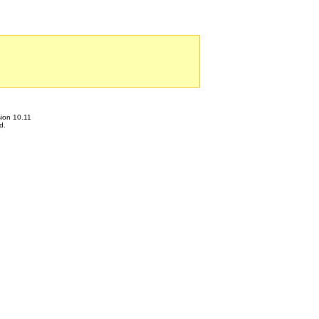
ion 10.11
d.