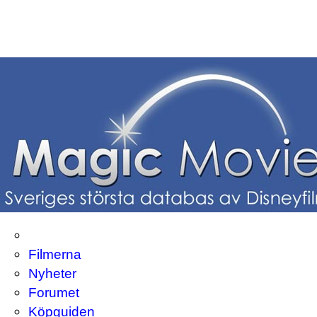
Filmerna
Nyheter
Forumet
Köpguiden