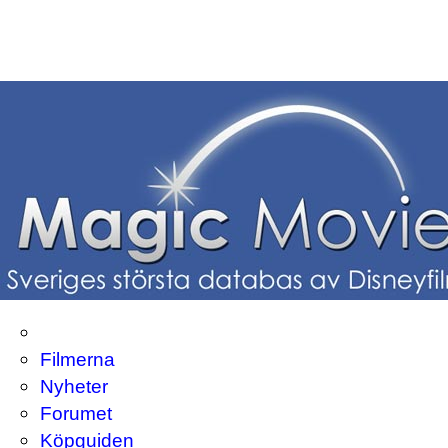
Filmerna
Nyheter
Forumet
Köpguiden