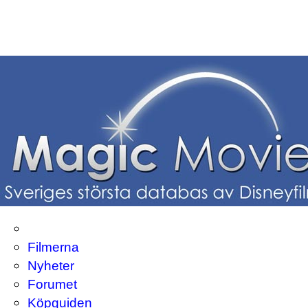
Filmerna
Nyheter
Forumet
Köpguiden