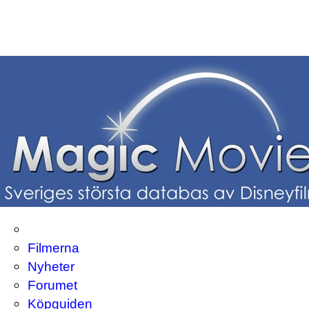
Filmerna
Nyheter
Forumet
Köpguiden