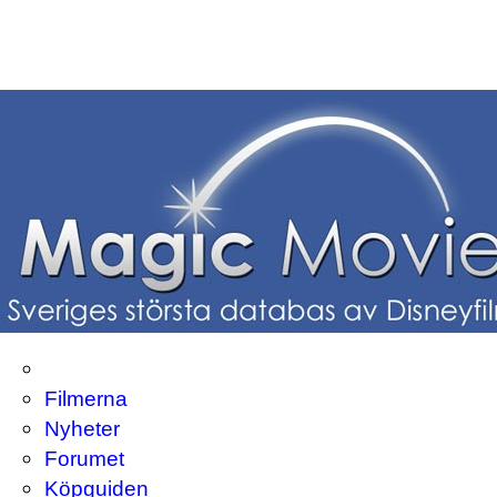
Filmerna
Nyheter
Forumet
Köpguiden