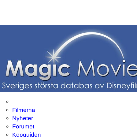
Filmerna
Nyheter
Forumet
Köpguiden