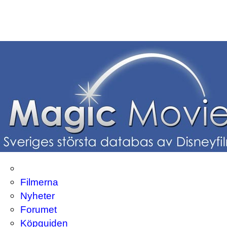
Filmerna
Nyheter
Forumet
Köpguiden