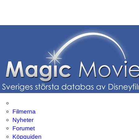
Filmerna
Nyheter
Forumet
Köpguiden