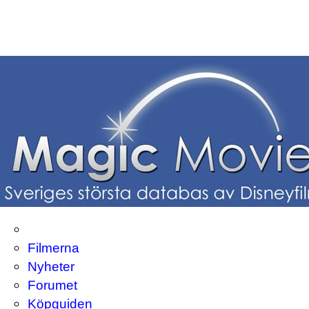
Filmerna
Nyheter
Forumet
Köpguiden