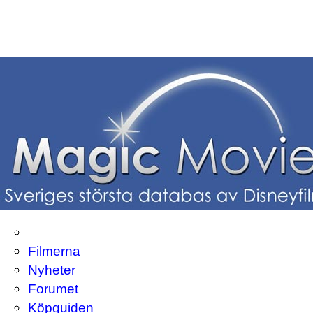
Filmerna
Nyheter
Forumet
Köpguiden