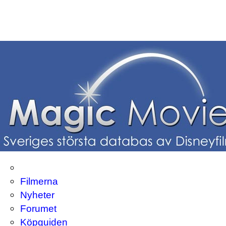
Filmerna
Nyheter
Forumet
Köpguiden