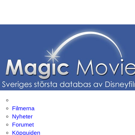
Filmerna
Nyheter
Forumet
Köpguiden