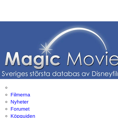
Filmerna
Nyheter
Forumet
Köpguiden