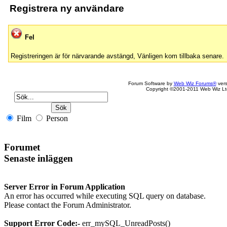
Registrera ny användare
Fel
Registreringen är för närvarande avstängd, Vänligen kom tillbaka senare.
Forum Software by
Web Wiz Forums®
vers
Copyright ©2001-2011 Web Wiz Lt
Film
Person
Forumet
Senaste inläggen
Server Error in Forum Application
An error has occurred while executing SQL query on database.
Please contact the Forum Administrator.
Support Error Code:-
err_mySQL_UnreadPosts()