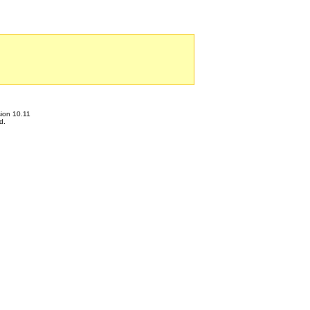
ion 10.11
d.