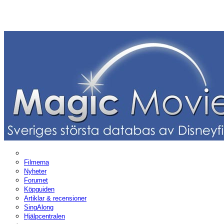
Filmerna
Nyheter
Forumet
Köpguiden
Artiklar & recensioner
SingAlong
Hjälpcentralen