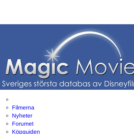
Filmerna
Nyheter
Forumet
Köpguiden