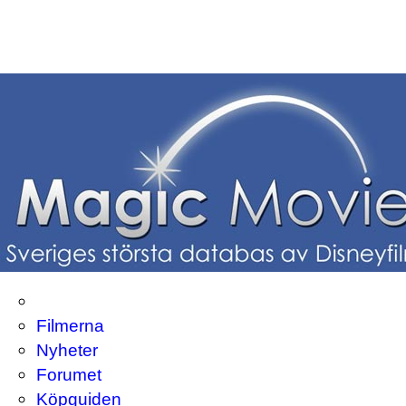
Filmerna
Nyheter
Forumet
Köpguiden