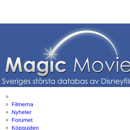
Filmerna
Nyheter
Forumet
Köpguiden