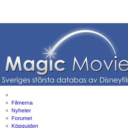
Filmerna
Nyheter
Forumet
Köpguiden