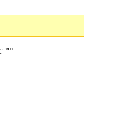
ion 10.11
d.