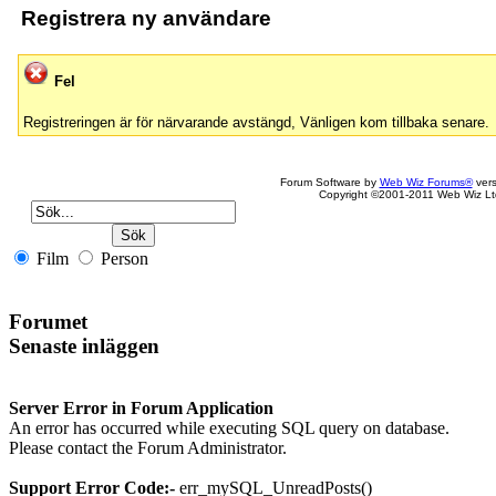
Registrera ny användare
Fel
Registreringen är för närvarande avstängd, Vänligen kom tillbaka senare.
Forum Software by
Web Wiz Forums®
vers
Copyright ©2001-2011 Web Wiz Lt
Film
Person
Forumet
Senaste inläggen
Server Error in Forum Application
An error has occurred while executing SQL query on database.
Please contact the Forum Administrator.
Support Error Code:-
err_mySQL_UnreadPosts()