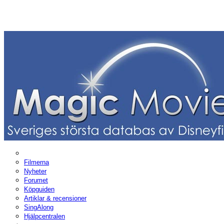
Filmerna
Nyheter
Forumet
Köpguiden
Artiklar & recensioner
SingAlong
Hjälpcentralen