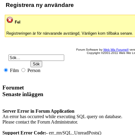
Registrera ny användare
Fel
Registreringen är för närvarande avstängd, Vänligen kom tillbaka senare.
Forum Software by
Web Wiz Forums®
vers
Copyright ©2001-2011 Web Wiz Lt
Film
Person
Forumet
Senaste inläggen
Server Error in Forum Application
An error has occurred while executing SQL query on database.
Please contact the Forum Administrator.
Support Error Code:-
err_mySQL_UnreadPosts()