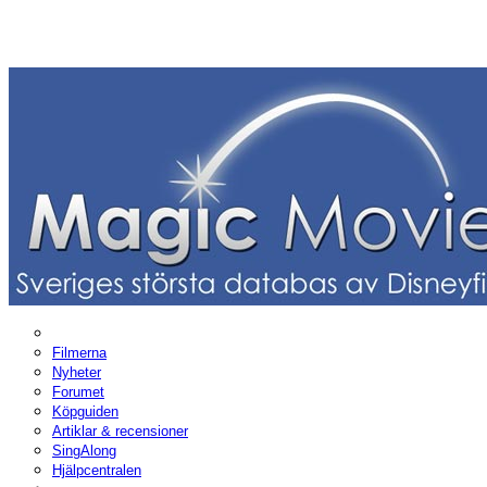
Filmerna
Nyheter
Forumet
Köpguiden
Artiklar & recensioner
SingAlong
Hjälpcentralen