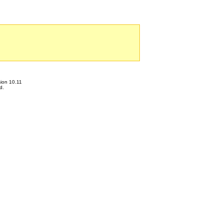
ion 10.11
d.