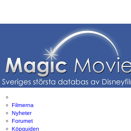
Filmerna
Nyheter
Forumet
Köpguiden