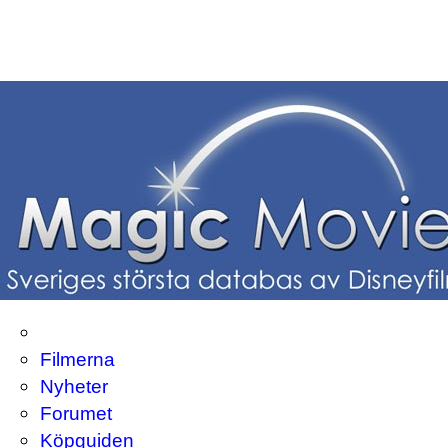
Filmerna
Nyheter
Forumet
Köpguiden