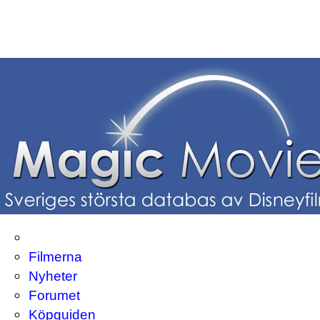
Filmerna
Nyheter
Forumet
Köpguiden