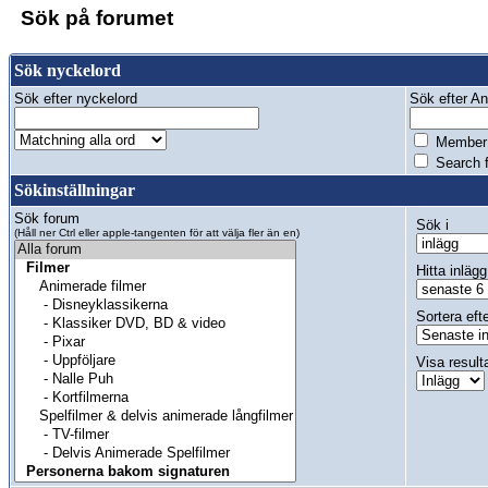
Sök på forumet
Sök nyckelord
Sök efter nyckelord
Sök efter Anv
Member 
Search f
Sökinställningar
Sök forum
Sök i
(Håll ner Ctrl eller apple-tangenten för att välja fler än en)
Hitta inlägg
Sortera eft
Visa result