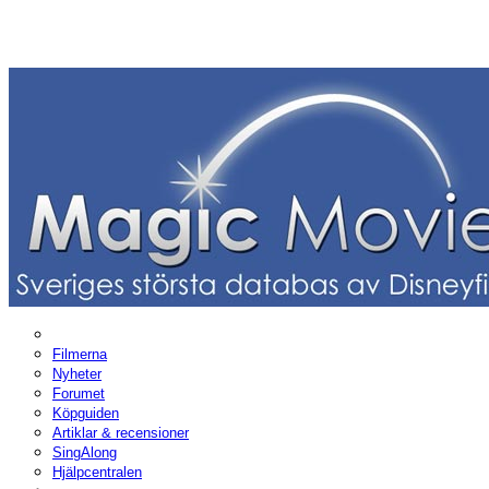
Filmerna
Nyheter
Forumet
Köpguiden
Artiklar & recensioner
SingAlong
Hjälpcentralen