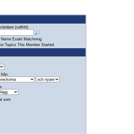
ändare (valfritt)
Name Exakt Matchning
or Topics This Member Started
 från:
er
at som