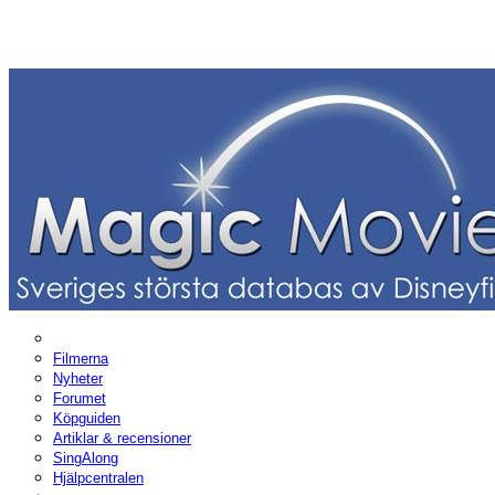
Filmerna
Nyheter
Forumet
Köpguiden
Artiklar & recensioner
SingAlong
Hjälpcentralen