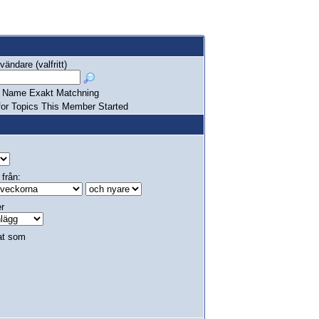
ändare (valfritt)
Name Exakt Matchning
or Topics This Member Started
 från:
er
at som