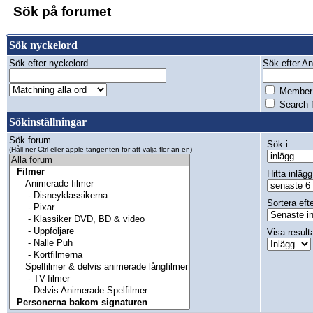
Sök på forumet
Sök nyckelord
Sök efter nyckelord
Sök efter Anv
Member 
Search f
Sökinställningar
Sök forum
Sök i
(Håll ner Ctrl eller apple-tangenten för att välja fler än en)
Hitta inlägg
Sortera eft
Visa result