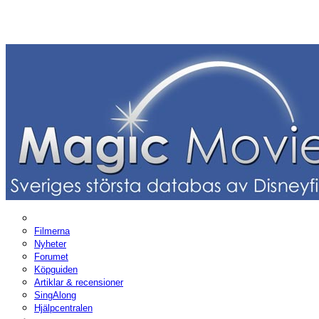
Filmerna
Nyheter
Forumet
Köpguiden
Artiklar & recensioner
SingAlong
Hjälpcentralen