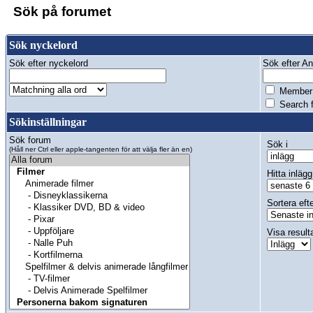
Sök på forumet
Sök nyckelord
Sök efter nyckelord
Sök efter Anv
Member 
Search f
Sökinställningar
Sök forum
Sök i
(Håll ner Ctrl eller apple-tangenten för att välja fler än en)
Hitta inlägg
Sortera eft
Visa result