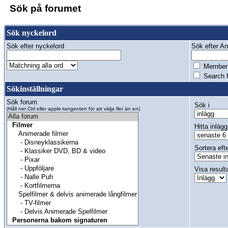
Sök på forumet
Sök nyckelord
Sök efter nyckelord
Sök efter Anv
Member 
Search f
Sökinställningar
Sök forum
Sök i
(Håll ner Ctrl eller apple-tangenten för att välja fler än en)
Hitta inlägg
Sortera eft
Visa result