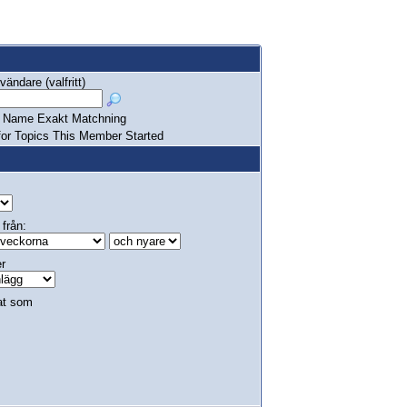
ändare (valfritt)
Name Exakt Matchning
or Topics This Member Started
 från:
er
at som