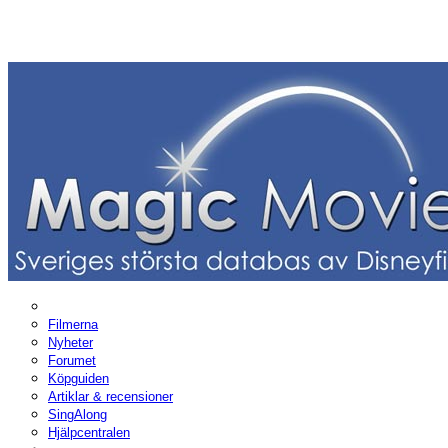
Filmerna
Nyheter
Forumet
Köpguiden
Artiklar & recensioner
SingAlong
Hjälpcentralen