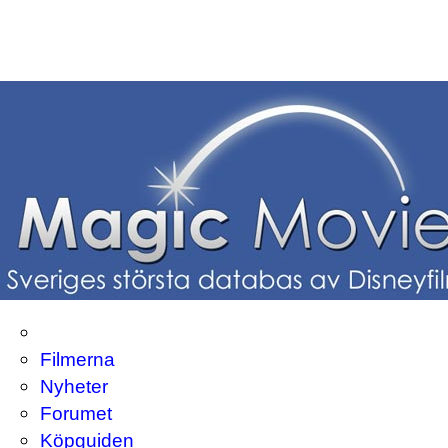
Filmerna
Nyheter
Forumet
Köpguiden