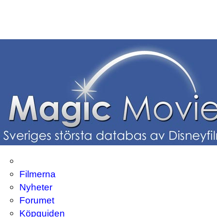
Filmerna
Nyheter
Forumet
Köpguiden